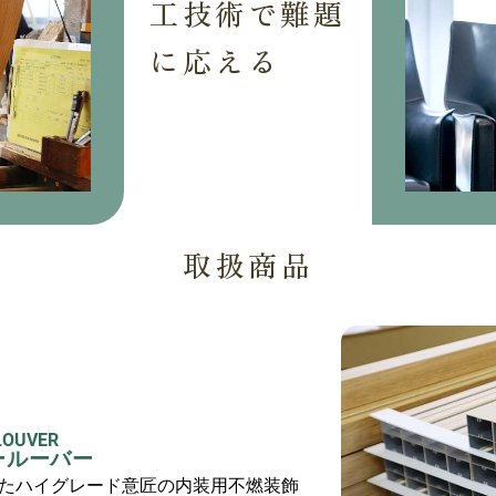
工技術で難題
に応える
取扱商品
LOUVER
ールーバー
たハイグレード意匠の内装用不燃装飾